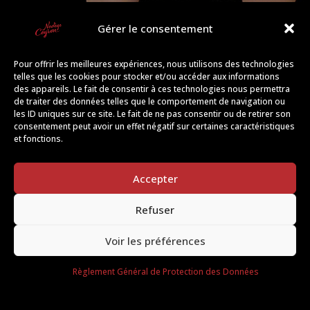
Contact
Gérer le consentement
Inscription
Pour offrir les meilleures expériences, nous utilisons des technologies
telles que les cookies pour stocker et/ou accéder aux informations
des appareils. Le fait de consentir à ces technologies nous permettra
de traiter des données telles que le comportement de navigation ou

1 AVENUE DURAND DE GROS
les ID uniques sur ce site. Le fait de ne pas consentir ou de retirer son
12000 RODEZ
consentement peut avoir un effet négatif sur certaines caractéristiques
et fonctions.

06 83 18 57 20
Accepter
Refuser

contact@danse-rodez.fr
Voir les préférences
Règlement Général de Protection des Données
Création Émeline Dabée – © École de danse Nadège
CAYRON –
Mentions légales
–
RGPD