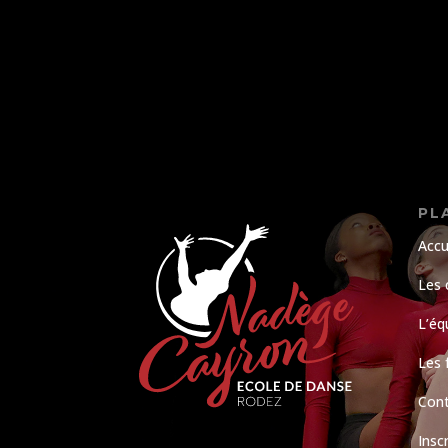
PL
Accu
Les 
L’éq
Les 
Con
Insc