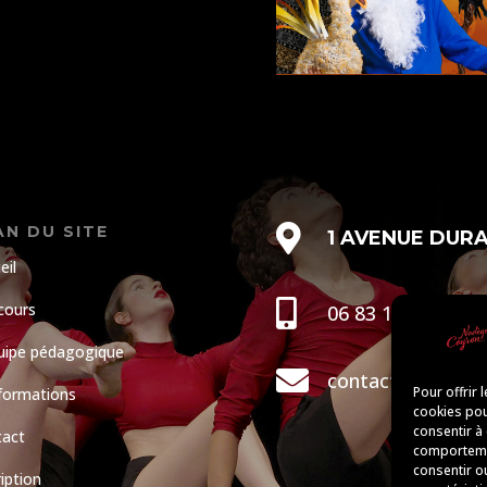
AN DU SITE

1 AVENUE DUR
eil

cours
06 83 18 57 20
uipe pédagogique

contact@danse-r
Pour offrir 
formations
cookies pou
consentir à
tact
comportemen
consentir o
ription