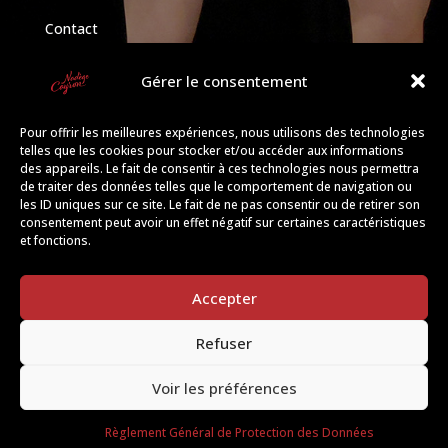
Contact
Inscription
Gérer le consentement
Pour offrir les meilleures expériences, nous utilisons des technologies
telles que les cookies pour stocker et/ou accéder aux informations

1 AVENUE DURAND DE GROS
des appareils. Le fait de consentir à ces technologies nous permettra
de traiter des données telles que le comportement de navigation ou
12000 RODEZ
les ID uniques sur ce site. Le fait de ne pas consentir ou de retirer son
consentement peut avoir un effet négatif sur certaines caractéristiques
et fonctions.

06 83 18 57 20
Accepter

contact@danse-rodez.fr
Refuser
Voir les préférences
Création Émeline Dabée – © École de danse Nadège
Règlement Général de Protection des Données
CAYRON –
Mentions légales
–
RGPD