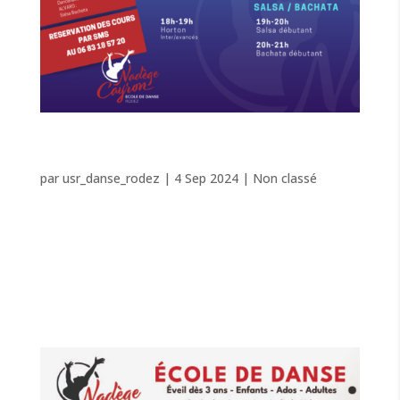
PORTES OUVERTES LES 4-5-6
SEPTEMBRE 2024
par
usr_danse_rodez
|
4 Sep 2024
|
Non classé
3 jours pour danser ! Portes ouvertes les 4-5-6
septembre 2024 M'inscrire La reprise approche à
grands pas ! Télécharge dès maintenant le planning
des cours sur notre site internet : www.danse-rodez.fr
Les inscriptions sont ouvertes en ligne ! Télécharge...