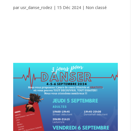
RÉ-OUVERTURE DE LA BOUTIQUE !
par
usr_danse_rodez
|
15 Déc 2024
|
Non classé
Boutique 2025 Idée cadeaux – T-shirt – Hoodies –
Sacs Commander La boutique de vêtement de l’école
est rouverte ! ✨ Pour représenter fièrement la Dance
Family, commandez vos vêtements et accessoires
aux couleurs de l’école de danse...