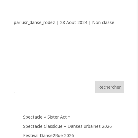
RENTRÉE 2024 – LES INSCRIPTIONS SONT
OUVERTES !
par
usr_danse_rodez
|
28 Août 2024
|
Non classé
Rentrée 2024 Les inscriptions sont ouvertes Reprise
des cours le lundi 9 septembre M'inscrire La reprise
approche à grands pas ! Télécharge dès maintenant le
planning des cours sur notre site internet :
www.danse-rodez.fr Les inscriptions sont ouvertes...
Rechercher
ARTICLES RÉCENTS
Spectacle « Sister Act »
Spectacle Classique – Danses urbaines 2026
Festival Danse2Rue 2026